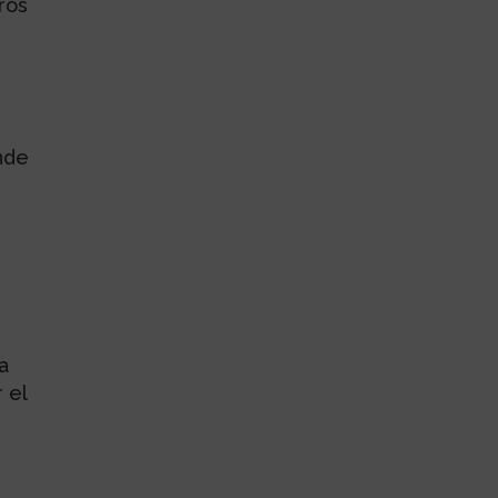
ros
onde
a
 el