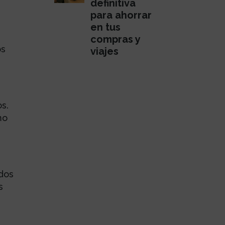
definitiva
para ahorrar
en tus
compras y
os
viajes
s.
mo
 dos
s