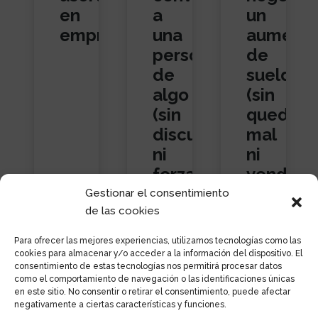
en
a
un
empresas
una
aument
persona
de
de
sueldo
algo
(sin
(sin
quedar
discutir
mal
ni
ni
forzar
vendert
la
barato)
Gestionar el consentimiento
situación)
de las cookies
Para ofrecer las mejores experiencias, utilizamos tecnologías como las
cookies para almacenar y/o acceder a la información del dispositivo. El
consentimiento de estas tecnologías nos permitirá procesar datos
como el comportamiento de navegación o las identificaciones únicas
en este sitio. No consentir o retirar el consentimiento, puede afectar
negativamente a ciertas características y funciones.