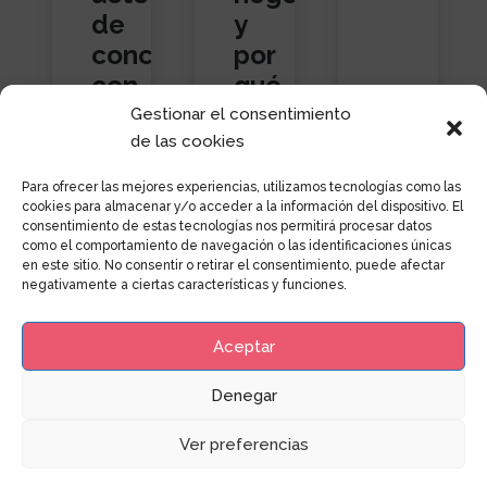
de
y
conciliación
por
con
qué
estrategia
es
Gestionar el consentimiento
clave
de las cookies
Para ofrecer las mejores experiencias, utilizamos tecnologías como las
cookies para almacenar y/o acceder a la información del dispositivo. El
consentimiento de estas tecnologías nos permitirá procesar datos
como el comportamiento de navegación o las identificaciones únicas
en este sitio. No consentir o retirar el consentimiento, puede afectar
negativamente a ciertas características y funciones.
Aceptar
Denegar
© 2026 Accen Inter.
Aviso Legal | Políticas
Ver preferencias
de privacidad
–
Políticas de Cookies