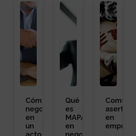
Cómo
Qué
Comunic
negociar
es
asertiva
en
MAPAN
en
un
en
empresa
acto
negociación