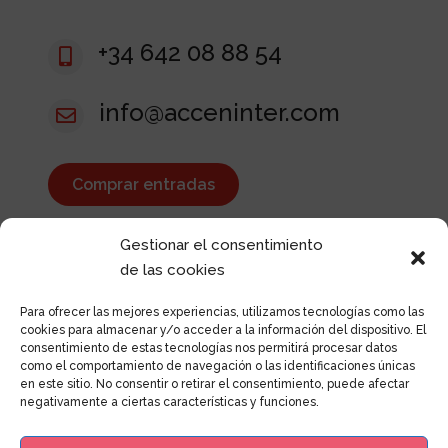
+34 642 08 88 54

info@acceninter.com

Comprar entradas
Gestionar el consentimiento
de las cookies
Para ofrecer las mejores experiencias, utilizamos tecnologías como las
cookies para almacenar y/o acceder a la información del dispositivo. El
consentimiento de estas tecnologías nos permitirá procesar datos
como el comportamiento de navegación o las identificaciones únicas
en este sitio. No consentir o retirar el consentimiento, puede afectar
© 2025 Todos los derechos reservados
negativamente a ciertas características y funciones.
Accen Inter
|
Aviso Legal | Políticas de